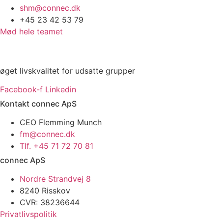
shm@connec.dk
+45 23 42 53 79
Mød hele teamet
øget livskvalitet for udsatte grupper
Facebook-f
Linkedin
Kontakt connec ApS
CEO Flemming Munch
fm@connec.dk
Tlf. +45 71 72 70 81
connec ApS
Nordre Strandvej 8
8240 Risskov
CVR: 38236644
Privatlivspolitik