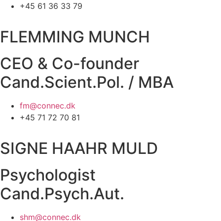
+45 61 36 33 79
FLEMMING MUNCH
CEO & Co-founder
Cand.Scient.Pol. / MBA
fm@connec.dk
+45 71 72 70 81
SIGNE HAAHR MULD
Psychologist
Cand.Psych.Aut.
shm@connec.dk